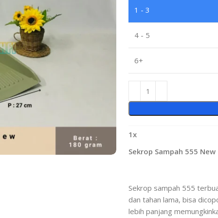
1 - 3
4 - 5
6+
1
x
Sekrop Sampah 555 New 
Sekrop sampah 555 terbuat 
dan tahan lama, bisa dico
lebih panjang memungkink