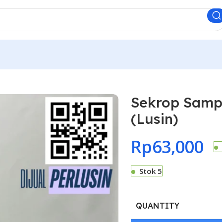
Sekrop Samp
(Lusin)
Rp
63,000
Stok 5
QUANTITY