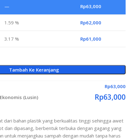
—
Rp
63,000
1.59 %
Rp
62,000
3.17 %
Rp
61,000
Tambah Ke Keranjang
Rp
63,000
Rp
63,000
Ekonomis (Lusin)
dari bahan plastik yang berkualitas tinggi sehingga awet
pot dan dipasang, berbentuk terbuka dengan gagang yang
an untuk menjangkau sampah dengan mudah tanpa harus