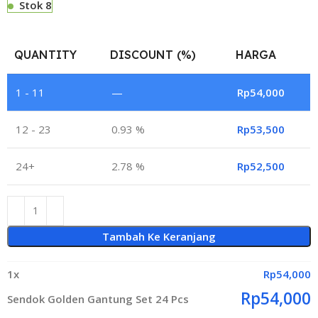
Stok 8
QUANTITY
DISCOUNT (%)
HARGA
1 - 11
—
Rp
54,000
12 - 23
0.93 %
Rp
53,500
24+
2.78 %
Rp
52,500
Tambah Ke Keranjang
1
x
Rp
54,000
Rp
54,000
Sendok Golden Gantung Set 24 Pcs