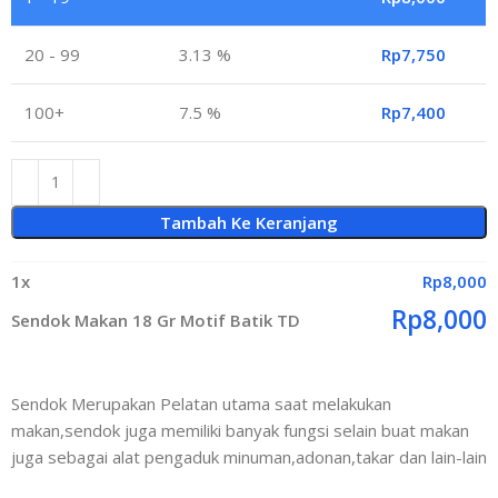
20 - 99
3.13 %
Rp
7,750
100+
7.5 %
Rp
7,400
Tambah Ke Keranjang
1
x
Rp
8,000
Rp
8,000
Sendok Makan 18 Gr Motif Batik TD
Sendok Merupakan Pelatan utama saat melakukan
makan,sendok juga memiliki banyak fungsi selain buat makan
juga sebagai alat pengaduk minuman,adonan,takar dan lain-lain