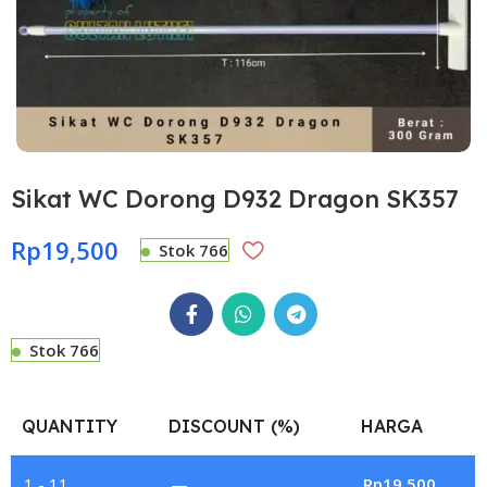
Sikat WC Dorong D932 Dragon SK357
Rp
19,500
Stok 766
Stok 766
QUANTITY
DISCOUNT (%)
HARGA
1 - 11
—
Rp
19,500