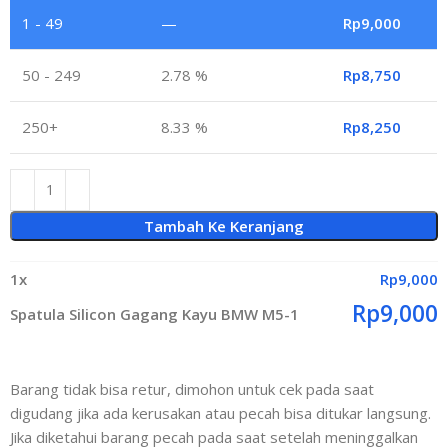
1 - 49
—
Rp
9,000
50 - 249
2.78 %
Rp
8,750
250+
8.33 %
Rp
8,250
Tambah Ke Keranjang
1
x
Rp
9,000
Rp
9,000
Spatula Silicon Gagang Kayu BMW M5-1
Barang tidak bisa retur, dimohon untuk cek pada saat
digudang jika ada kerusakan atau pecah bisa ditukar langsung.
Jika diketahui barang pecah pada saat setelah meninggalkan