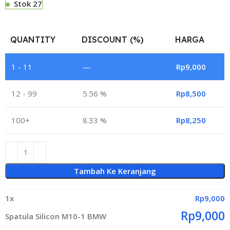
Stok 27
QUANTITY
DISCOUNT (%)
HARGA
1 - 11
—
Rp
9,000
12 - 99
5.56 %
Rp
8,500
100+
8.33 %
Rp
8,250
Tambah Ke Keranjang
1
x
Rp
9,000
Rp
9,000
Spatula Silicon M10-1 BMW