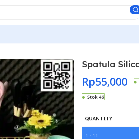
Spatula Silic
Rp
55,000
Stok 46
QUANTITY
1 - 11