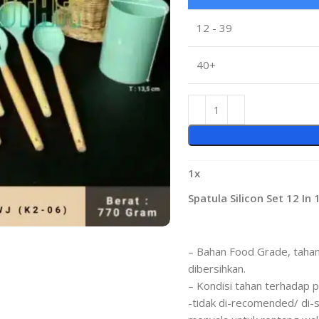
12 - 39
40+
1
x
Spatula Silicon Set 12 In 
– Bahan Food Grade, tahan
dibersihkan.
– Kondisi tahan terhadap p
-tidak di-recomended/ di-s