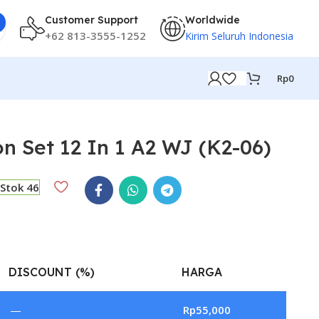
Customer Support
Worldwide
+62 813-3555-1252
Kirim Seluruh Indonesia
Rp
0
on Set 12 In 1 A2 WJ (K2-06)
Stok 46
DISCOUNT (%)
HARGA
—
Rp
55,000