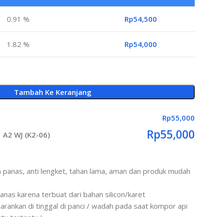
0.91 %
Rp
54,500
1.82 %
Rp
54,000
Tambah Ke Keranjang
Rp
55,000
Rp
55,000
1 A2 WJ (K2-06)
 panas, anti lengket, tahan lama, aman dan produk mudah
anas karena terbuat dari bahan silicon/karet
arankan di tinggal di panci / wadah pada saat kompor api