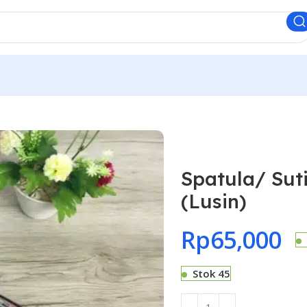
Spatula/ Sut
(Lusin)
Rp
65,000
Stok 45