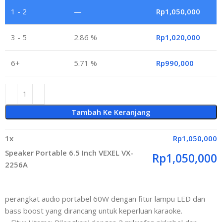
1 - 2
—
Rp
1,050,000
3 - 5
2.86 %
Rp
1,020,000
6+
5.71 %
Rp
990,000
Tambah Ke Keranjang
1
x
Rp
1,050,000
Speaker Portable 6.5 Inch VEXEL VX-
Rp
1,050,000
2256A
perangkat audio portabel 60W dengan fitur lampu LED dan
bass boost yang dirancang untuk keperluan karaoke.