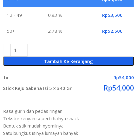
12 - 49
0.93 %
Rp
53,500
50+
2.78 %
Rp
52,500
Tambah Ke Keranjang
1
x
Rp
54,000
Rp
54,000
Stick Keju Sabena Isi 5 x 340 Gr
Rasa gurih dan pedas ringan
Tekstur renyah seperti halnya snack
Bentuk stik mudah nyemilnya
Satu bungkus isinya lumayan banyak