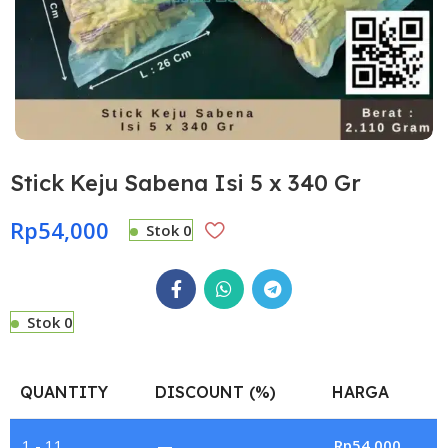
Stick Keju Sabena Isi 5 x 340 Gr
Rp
54,000
Stok 0
Stok 0
QUANTITY
DISCOUNT (%)
HARGA
1 - 11
—
Rp
54,000