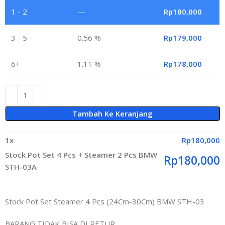
1 - 2
—
Rp
180,000
3 - 5
0.56 %
Rp
179,000
6+
1.11 %
Rp
178,000
Tambah Ke Keranjang
1
x
Rp
180,000
Stock Pot Set 4 Pcs + Steamer 2 Pcs BMW
Rp
180,000
STH-03A
Stock Pot Set Steamer 4 Pcs (24Cm-30Cm) BMW STH-03
BARANG TIDAK BISA DI RETUR