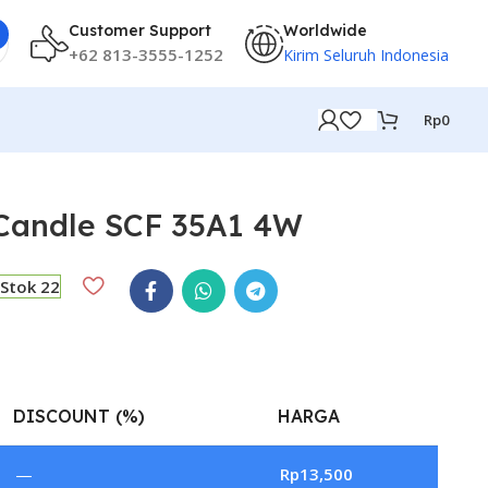
Customer Support
Worldwide
+62 813-3555-1252
Kirim Seluruh Indonesia
Rp
0
 Candle SCF 35A1 4W
Stok 22
DISCOUNT (%)
HARGA
—
Rp
13,500