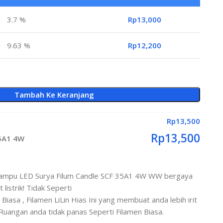
3.7 %
Rp
13,000
9.63 %
Rp
12,200
Tambah Ke Keranjang
Rp
13,500
Rp
13,500
35A1 4W
lampu LED Surya Filum Candle SCF 35A1 4W WW bergaya
listrik! Tidak Seperti
asa , Filamen LiLin Hias Ini yang membuat anda lebih irit
Ruangan anda tidak panas Seperti Filamen Biasa.