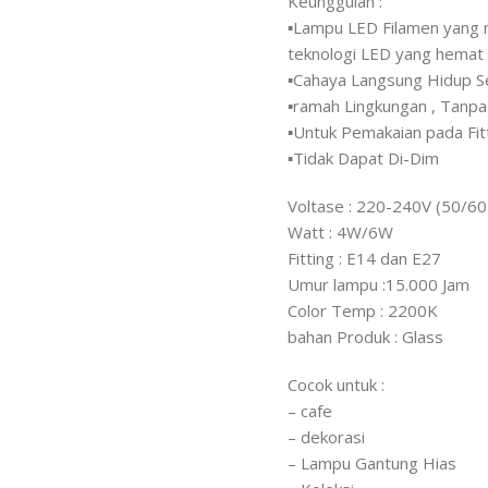
Keunggulan :
▪️Lampu LED Filamen yang 
teknologi LED yang hemat 
▪️Cahaya Langsung Hidup S
▪️ramah Lingkungan , Tanpa
▪️Untuk Pemakaian pada Fi
▪️Tidak Dapat Di-Dim
Voltase : 220-240V (50/6
Watt : 4W/6W
Fitting : E14 dan E27
Umur lampu :15.000 Jam
Color Temp : 2200K
bahan Produk : Glass
Cocok untuk :
– cafe
– dekorasi
– Lampu Gantung Hias