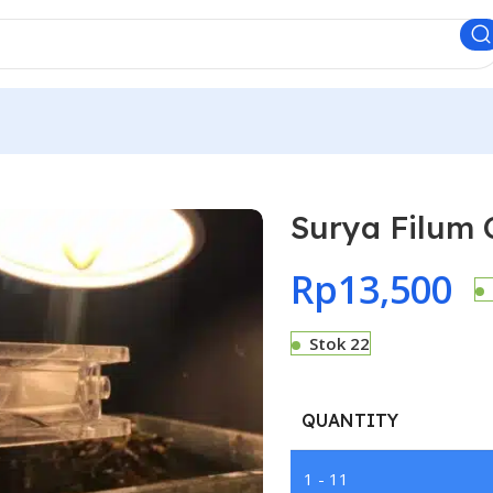
Surya Filum
Rp
13,500
Stok 22
QUANTITY
1 - 11