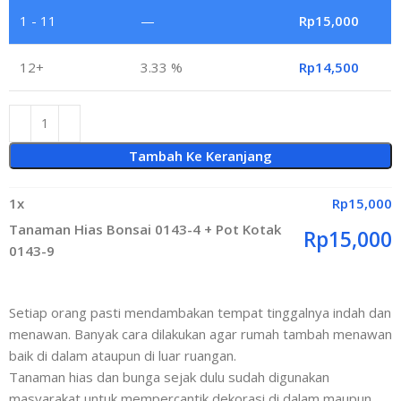
1 - 11
—
Rp
15,000
12+
3.33 %
Rp
14,500
Tambah Ke Keranjang
1
x
Rp
15,000
Tanaman Hias Bonsai 0143-4 + Pot Kotak
Rp
15,000
0143-9
Setiap orang pasti mendambakan tempat tinggalnya indah dan
menawan. Banyak cara dilakukan agar rumah tambah menawan
baik di dalam ataupun di luar ruangan.
Tanaman hias dan bunga sejak dulu sudah digunakan
masyarakat untuk mempercantik dekorasi di dalam maupun