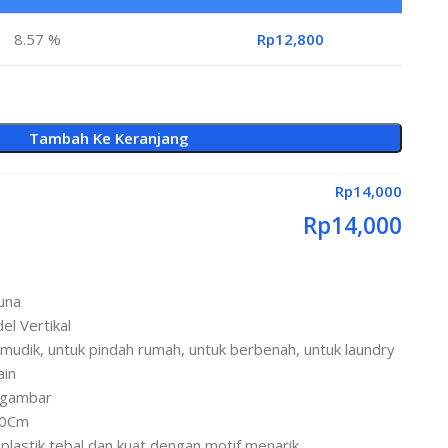
8.57 %
Rp
12,800
Tambah Ke Keranjang
Rp
14,000
Rp
14,000
una
l Vertikal
mudik, untuk pindah rumah, untuk berbenah, untuk laundry
ain
n gambar
30Cm
plastik tebal dan kuat dengan motif menarik,