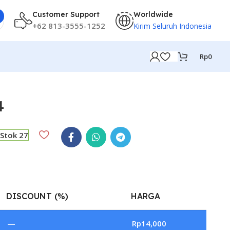
Customer Support
Worldwide
+62 813-3555-1252
Kirim Seluruh Indonesia
Rp
0
4
Stok 27
DISCOUNT (%)
HARGA
—
Rp
14,000