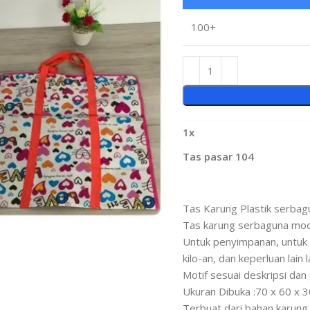
100+
1
x
Tas pasar 104
Tas Karung Plastik serbag
Tas karung serbaguna mode
Untuk penyimpanan, untuk 
kilo-an, dan keperluan lain l
Motif sesuai deskripsi da
Ukuran Dibuka :70 x 60 x 
Terbuat dari bahan karung 