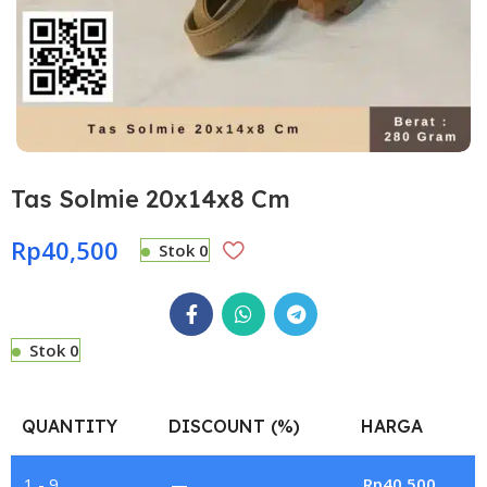
Tas Solmie 20x14x8 Cm
Rp
40,500
Stok 0
Stok 0
QUANTITY
DISCOUNT (%)
HARGA
1 - 9
—
Rp
40,500