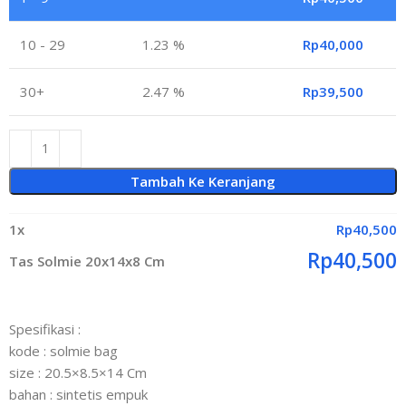
10 - 29
1.23 %
Rp
40,000
30+
2.47 %
Rp
39,500
Tambah Ke Keranjang
1
x
Rp
40,500
Rp
40,500
Tas Solmie 20x14x8 Cm
Spesifikasi :
kode : solmie bag
size : 20.5×8.5×14 Cm
bahan : sintetis empuk