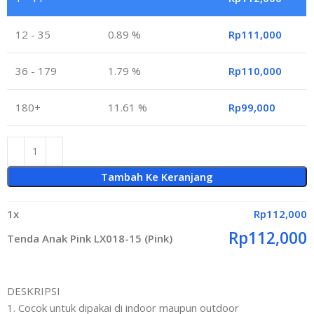
12 - 35
0.89 %
Rp
111,000
36 - 179
1.79 %
Rp
110,000
180+
11.61 %
Rp
99,000
Tambah Ke Keranjang
1
x
Rp
112,000
Rp
112,000
Tenda Anak Pink LX018-15 (Pink)
DESKRIPSI
1. Cocok untuk dipakai di indoor maupun outdoor