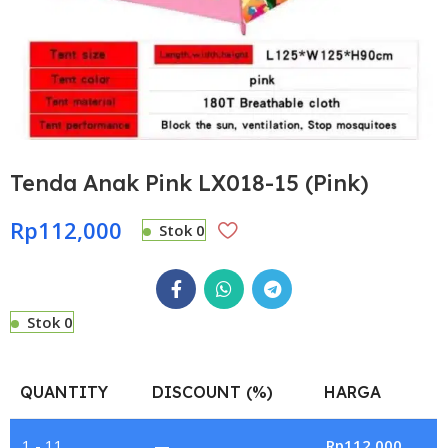
Tenda Anak Pink LX018-15 (Pink)
Rp
112,000
Stok 0
Stok 0
QUANTITY
DISCOUNT (%)
HARGA
1 - 11
—
Rp
112,000