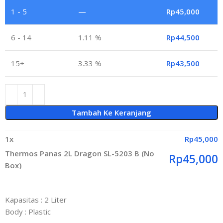
1 - 5
—
Rp
45,000
6 - 14
1.11 %
Rp
44,500
15+
3.33 %
Rp
43,500
Tambah Ke Keranjang
1
x
Rp
45,000
Thermos Panas 2L Dragon SL-5203 B (No
Rp
45,000
Box)
Kapasitas : 2 Liter
Body : Plastic