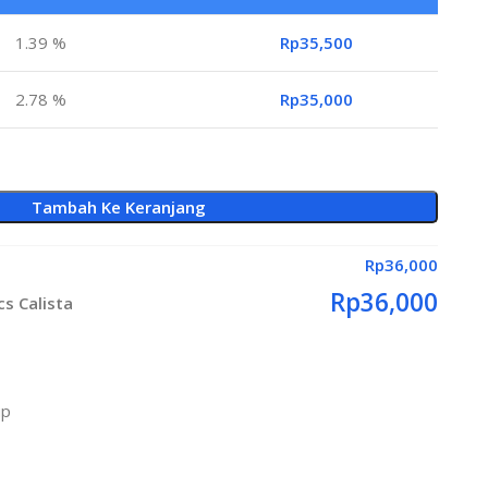
1.39 %
Rp
35,500
2.78 %
Rp
35,000
Tambah Ke Keranjang
Rp
36,000
Rp
36,000
cs Calista
up