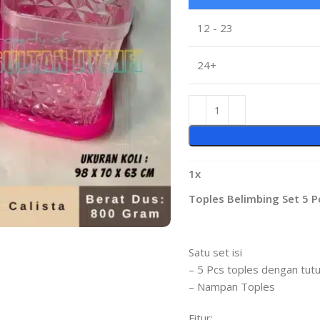
12 - 23
24+
1
x
Toples Belimbing Set 5 P
Satu set isi
– 5 Pcs toples dengan tut
– Nampan Toples
Fitur: