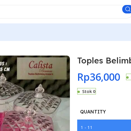
Toples Belimb
Rp
36,000
Stok 0
QUANTITY
1 - 11