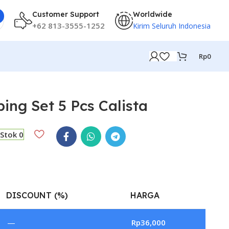
Customer Support
Worldwide
+62 813-3555-1252
Kirim Seluruh Indonesia
Rp
0
ing Set 5 Pcs Calista
Stok 0
DISCOUNT (%)
HARGA
—
Rp
36,000