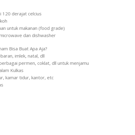
 120 derajat celcius
okoh
aman untuk makanan (food grade)
 microwave dan dishwasher
Enam Bisa Buat Apa Aja?
aran, imlek, natal, dll
erbagai permen, coklat, dll untuk menjamu
alam Kulkas
r, kamar tidur, kantor, etc
as