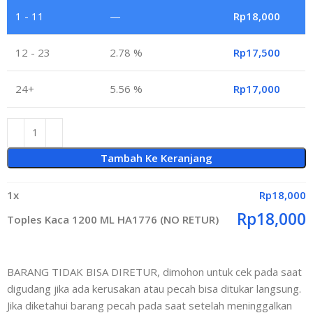
1 - 11
—
Rp
18,000
12 - 23
2.78 %
Rp
17,500
24+
5.56 %
Rp
17,000
Tambah Ke Keranjang
1
x
Rp
18,000
Rp
18,000
Toples Kaca 1200 ML HA1776 (NO RETUR)
BARANG TIDAK BISA DIRETUR, dimohon untuk cek pada saat
digudang jika ada kerusakan atau pecah bisa ditukar langsung.
Jika diketahui barang pecah pada saat setelah meninggalkan