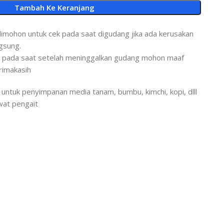
Tambah Ke Keranjang
dimohon untuk cek pada saat digudang jika ada kerusakan
ngsung.
ah pada saat setelah meninggalkan gudang mohon maaf
erimakasih
untuk penyimpanan media tanam, bumbu, kimchi, kopi, dlll
wat pengait