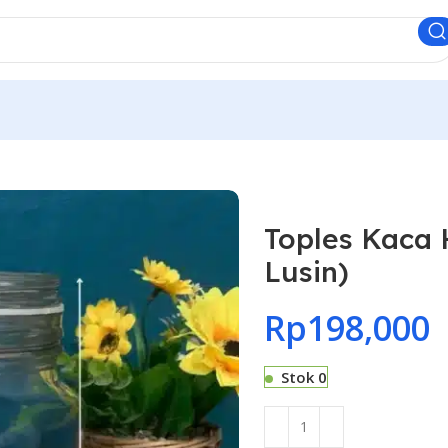
Toples Kaca H
Lusin)
Rp
198,000
Stok 0