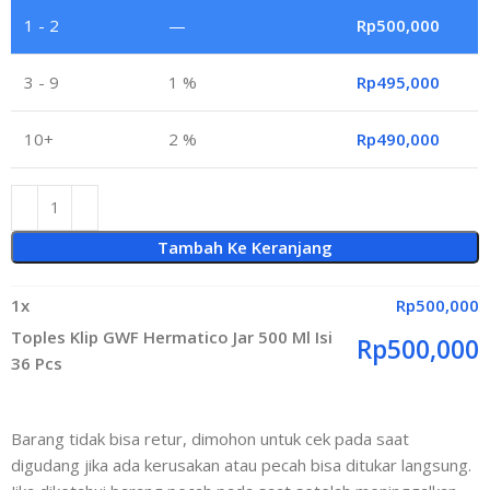
1 - 2
—
Rp
500,000
3 - 9
1 %
Rp
495,000
10+
2 %
Rp
490,000
Tambah Ke Keranjang
1
x
Rp
500,000
Toples Klip GWF Hermatico Jar 500 Ml Isi
Rp
500,000
36 Pcs
Barang tidak bisa retur, dimohon untuk cek pada saat
digudang jika ada kerusakan atau pecah bisa ditukar langsung.