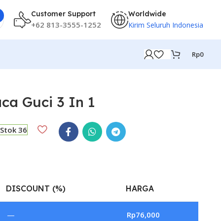
Customer Support
Worldwide
+62 813-3555-1252
Kirim Seluruh Indonesia
Rp
0
ca Guci 3 In 1
Stok 36
DISCOUNT (%)
HARGA
—
Rp
76,000