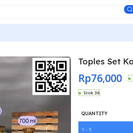
Toples Set Ka
Rp
76,000
Stok 36
QUANTITY
1 - 5