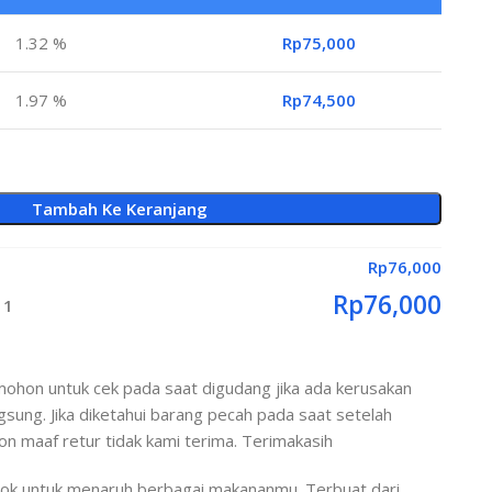
1.32 %
Rp
75,000
1.97 %
Rp
74,500
Tambah Ke Keranjang
Rp
76,000
Rp
76,000
 1
imohon untuk cek pada saat digudang jika ada kerusakan
ngsung. Jika diketahui barang pecah pada saat setelah
 maaf retur tidak kami terima. Terimakasih
ocok untuk menaruh berbagai makananmu. Terbuat dari