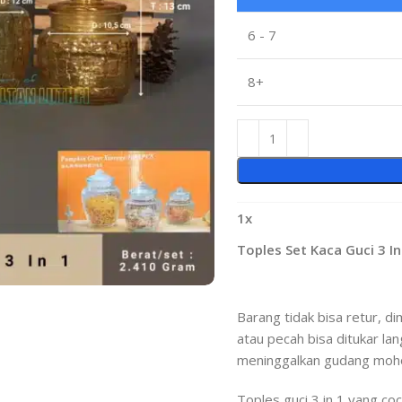
6 - 7
8+
1
x
Toples Set Kaca Guci 3 In
Barang tidak bisa retur, d
atau pecah bisa ditukar la
meninggalkan gudang mohon
Toples guci 3 in 1 yang c