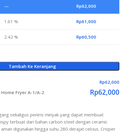
—
Rp
62,000
1.61 %
Rp
61,000
2.42 %
Rp
60,500
Tambah Ke Keranjang
Rp
62,000
Rp
62,000
k Home Fryer A-1/A-2
ang sekaligus peniris minyak yang dapat membuat
rispy terbuat dari bahan carbon steel dengan ceramic
ng aman digunakan hingga suhu 280 derajat celcius. Crisper