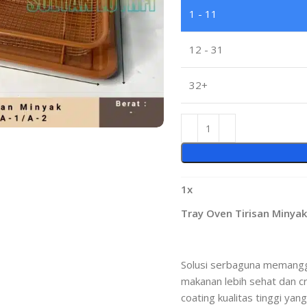
1 - 11
12 - 31
32+
1
x
Tray Oven Tirisan Minya
Solusi serbaguna memangg
makanan lebih sehat dan c
coating kualitas tinggi ya