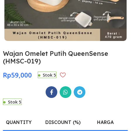
Wajan Omelet Putih QueenSense
(HMSC-019)
Rp
59,000
Stok 5
Stok 5
QUANTITY
DISCOUNT (%)
HARGA