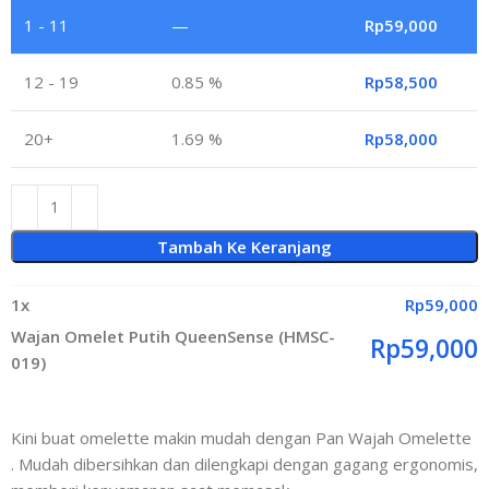
1 - 11
—
Rp
59,000
12 - 19
0.85 %
Rp
58,500
20+
1.69 %
Rp
58,000
Tambah Ke Keranjang
1
x
Rp
59,000
Wajan Omelet Putih QueenSense (HMSC-
Rp
59,000
019)
Kini buat omelette makin mudah dengan Pan Wajah Omelette
. Mudah dibersihkan dan dilengkapi dengan gagang ergonomis,