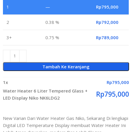
1
—
Rp
795,000
2
0.38 %
Rp
792,000
3+
0.75 %
Rp
789,000
Tambah Ke Keranjang
1
x
Rp
795,000
Water Heater 6 Liter Tempered Glass +
Rp
795,000
LED Display Niko NK6LDG2
New Varian Dari Water Heater Gas Niko, Sekarang Di lengkapi
Digital LED Temperature Display membuat Water Heater Ini