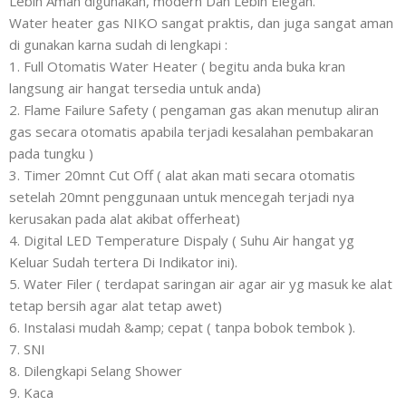
Lebih Aman digunakan, modern Dan Lebih Elegan.
Water heater gas NIKO sangat praktis, dan juga sangat aman
di gunakan karna sudah di lengkapi :
1. Full Otomatis Water Heater ( begitu anda buka kran
langsung air hangat tersedia untuk anda)
2. Flame Failure Safety ( pengaman gas akan menutup aliran
gas secara otomatis apabila terjadi kesalahan pembakaran
pada tungku )
3. Timer 20mnt Cut Off ( alat akan mati secara otomatis
setelah 20mnt penggunaan untuk mencegah terjadi nya
kerusakan pada alat akibat offerheat)
4. Digital LED Temperature Dispaly ( Suhu Air hangat yg
Keluar Sudah tertera Di Indikator ini).
5. Water Filer ( terdapat saringan air agar air yg masuk ke alat
tetap bersih agar alat tetap awet)
6. Instalasi mudah &amp; cepat ( tanpa bobok tembok ).
7. SNI
8. Dilengkapi Selang Shower
9. Kaca