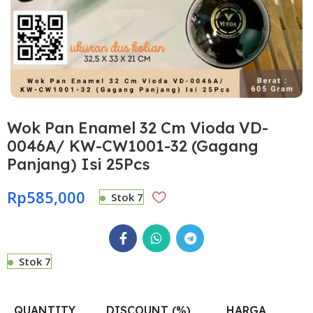
Wok Pan Enamel 32 Cm Vioda VD-
0046A/ KW-CW1001-32 (Gagang
Panjang) Isi 25Pcs
Rp
585,000
Stok 7
Stok 7
QUANTITY
DISCOUNT (%)
HARGA