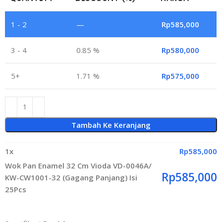
1 - 2
—
Rp
585,000
3 - 4
0.85 %
Rp
580,000
5+
1.71 %
Rp
575,000
Tambah Ke Keranjang
1
x
Rp
585,000
Wok Pan Enamel 32 Cm Vioda VD-0046A/
Rp
585,000
KW-CW1001-32 (Gagang Panjang) Isi
25Pcs